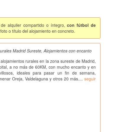
 de alquiler compartido o íntegro,
con fútbol de
oto o título del alojamiento en concreto.
urales Madrid Sureste, Alojamientos con encanto
alojamientos rurales en la zona sureste de Madrid,
apital, a no más de 60KM, con mucho encanto y en
illosos, ideales para pasar un fin de semana,
menar Oreja, Valdelaguna y otros 20 más....
seguir