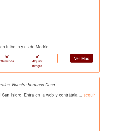
con futbolín y es de Madrid
Ver Más
Chimenea
Alquiler
íntegro
Perales, Nuestra hermosa Casa
l San Isidro. Entra en la web y contrátala....
seguir