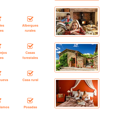
les
Albergues
les
rurales
ejos
Casas
les
forestales
cueva
Casa rural
rismos
Posadas