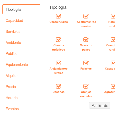
Tipología
Tipología
Capacidad
Casas rurales
Apartamentos
Hote
rurales
rura
Servicios
Ambiente
Chozos
Casas de
Compl
turísticos
payés
rura
Público
Equipamiento
Alojamientos
Palacios
Casas 
rurales
Alquiler
Precio
Casonas
Granjas
Agrotu
escuelas
Horario
Ver 16 más
Eventos