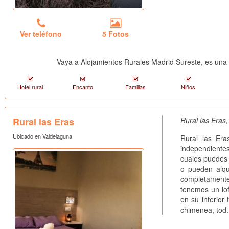
Ver teléfono
5 Fotos
Vaya a Alojamientos Rurales Madrid Sureste, es una c
Hotel rural
Encanto
Familias
Niños
Rural las Eras
Rural las Eras
Ubicado en Valdelaguna
Rural las Er
independient
cuales puedes 
o pueden alqu
completament
tenemos un lof
en su interior
chimenea, tod.