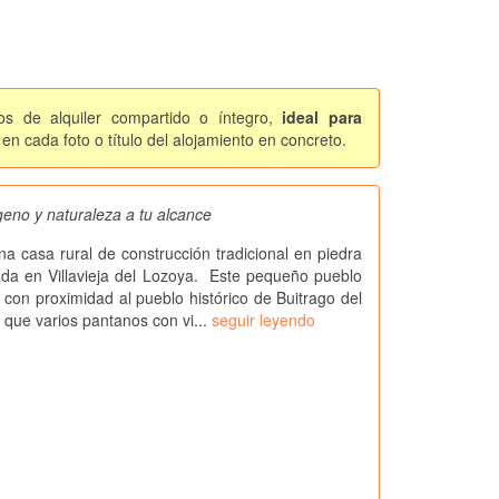
os de alquiler compartido o íntegro,
ideal para
en cada foto o título del alojamiento en concreto.
geno y naturaleza a tu alcance
una casa rural de construcción tradicional en piedra
da en Villavieja del Lozoya. Este pequeño pueblo
o con proximidad al pueblo histórico de Buitrago del
 que varios pantanos con vi...
seguir leyendo