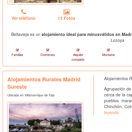
Ver teléfono
13 Fotos
Bellavieja es un
alojamiento ideal para minusválidos en Madr
Lozoya
Familias
Chimenea
Alquiler
Montaña
completo
Alojamientos Rurales Madrid
Alojamientos R
Sureste
Agrupación de 
cerca de la c
Ubicado en Villamanrique de Tajo
pueblos marav
Chinchón, Col
leyendo