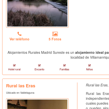
Ver teléfono
5 Fotos
Alojamientos Rurales Madrid Sureste es un
alojamiento ideal p
localidad de Villamanriq
Hotel rural
Encanto
Familias
Niños
Rural las Eras
Rural las Eras
Ubicado en Valdelaguna
Rural las Er
independient
cuales puedes 
o pueden alqu