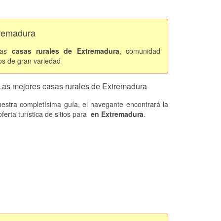
remadura
 las
casas rurales de Extremadura
, comunidad
os de gran variedad
Las mejores casas rurales de Extremadura
estra completísima guía, el navegante encontrará la
ferta turística de sitios
para
en Extremadura
.