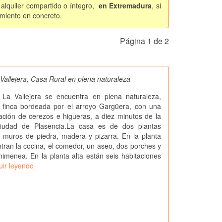
alquiler compartido o íntegro,
en Extremadura
, si
amiento en concreto.
Página 1 de 2
Vallejera, Casa Rural en plena naturaleza
 La Vallejera se encuentra en plena naturaleza,
 finca bordeada por el arroyo Gargüera, con una
ción de cerezos e higueras, a diez minutos de la
iudad de Plasencia.La casa es de dos plantas
 muros de piedra, madera y pizarra. En la planta
tran la cocina, el comedor, un aseo, dos porches y
himenea. En la planta alta están seis habitaciones
uir leyendo