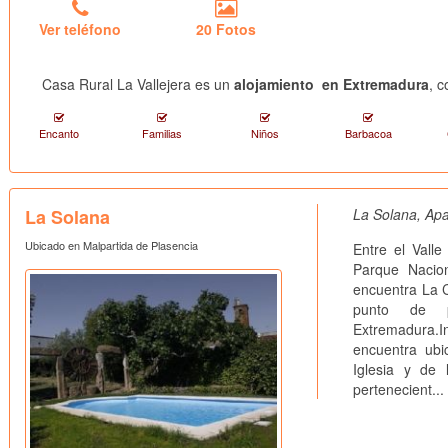
Ver teléfono
20 Fotos
Casa Rural La Vallejera es un
alojamiento en Extremadura
, 
Encanto
Familias
Niños
Barbacoa
La Solana
La Solana, Apa
Ubicado en Malpartida de Plasencia
Entre el Vall
Parque Nacio
encuentra La C
punto de p
Extremadura.In
encuentra ubi
Iglesia y de 
pertenecient...