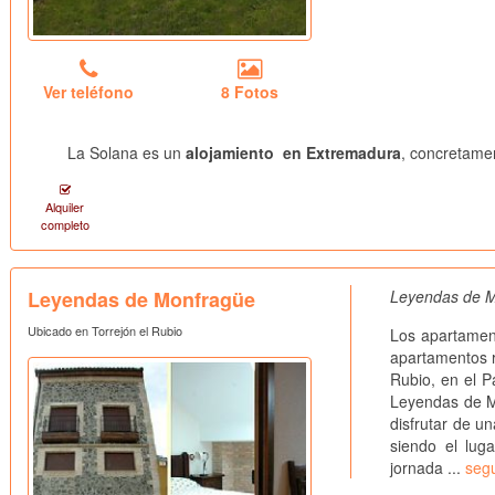
Ver teléfono
8 Fotos
La Solana es un
alojamiento en Extremadura
, concretamen
Alquiler
completo
Leyendas de Monfragüe
Leyendas de Mo
Ubicado en Torrejón el Rubio
Los apartamen
apartamentos r
Rubio, en el 
Leyendas de M
disfrutar de u
siendo el lug
jornada ...
segu