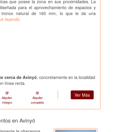
picas que posee la zona en sus proximidades. La
diseñada para el aprovechamiento de espacios y
n tronco natural de 160 mm, lo que le da una
uir leyendo
te cerca de Avinyó
, concretamente en la localidad
n línea recta.
Ver Más
Alquiler
Alquiler
íntegro
completo
entos en Avinyó
amente le ofrecemos