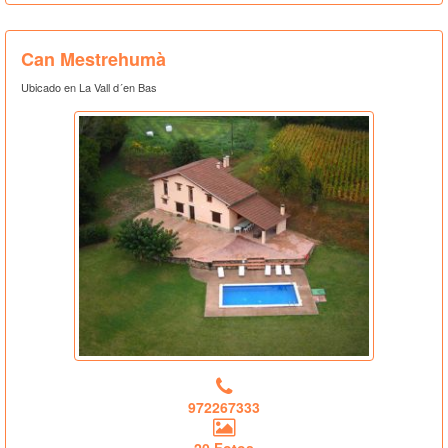
Can Mestrehumà
Ubicado en La Vall d´en Bas
972267333