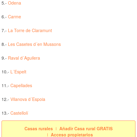
5.-
Odena
6.-
Carme
7.-
La Torre de Claramunt
8.-
Les Casetes d´en Mussons
9.-
Raval d´Aguilera
10.-
L´Espelt
11.-
Capellades
12.-
Vilanova d´Espoia
13.-
Castellolí
Casas rurales
Añadir Casa rural GRATIS
Acceso propietarios