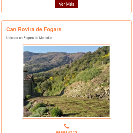
Ver Más
Can Rovira de Fogars
Ubicado en Fogars de Montclús
666954242