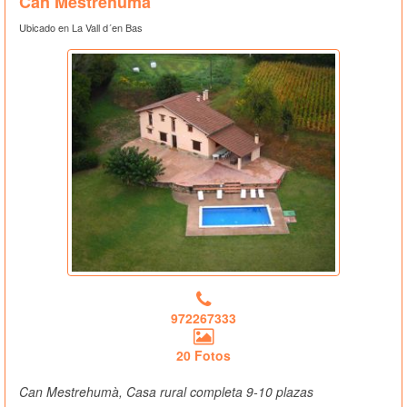
Can Mestrehumà
Ubicado en La Vall d´en Bas
972267333
20 Fotos
Can Mestrehumà, Casa rural completa 9-10 plazas