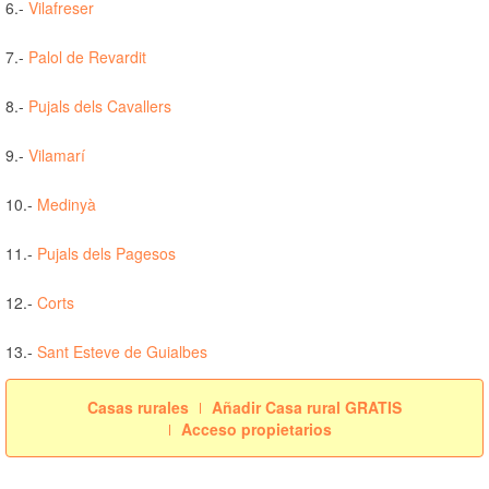
6.-
Vilafreser
7.-
Palol de Revardit
8.-
Pujals dels Cavallers
9.-
Vilamarí
10.-
Medinyà
11.-
Pujals dels Pagesos
12.-
Corts
13.-
Sant Esteve de Guialbes
Casas rurales
Añadir Casa rural GRATIS
Acceso propietarios