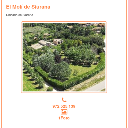
El Molí de Siurana
Ubicado en Siurana
972.525.139
1Foto