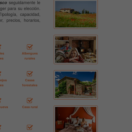
asco
seguidamente le
ger para su elección.
ipología, capacidad,
r, precios, horarios,
les
Albergues
les
rurales
ejos
Casas
les
forestales
cueva
Casa rural