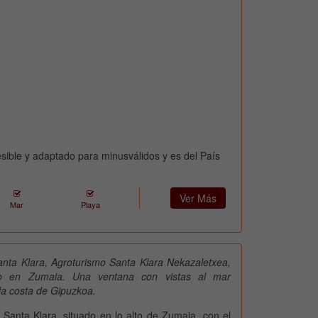
sible y adaptado para minusválidos y es del País
Ver Más
Mar
Playa
nta Klara, Agroturismo Santa Klara Nekazaletxea,
mo en Zumaia. Una ventana con vistas al mar
la costa de Gipuzkoa.
 Santa Klara, situado en lo alto de Zumaia, con el