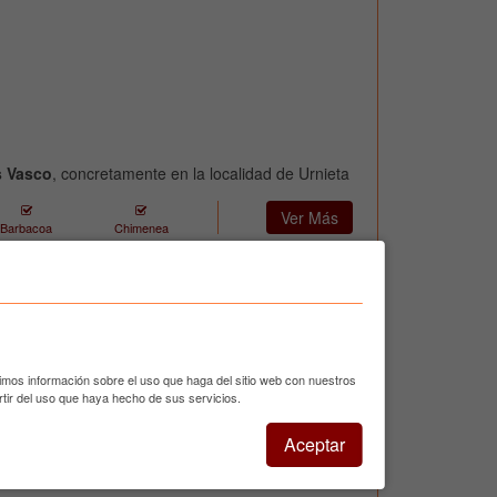
s Vasco
, concretamente en la localidad de Urnieta
Ver Más
Barbacoa
Chimenea
urismo-casa rural, Hotel Casa Rural
al Usotegi es un edificio de estilo de construcción
afueras de Getaria Guipuzcoa, ha sido construido
timos información sobre el uso que haga del sitio web con nuestros
 y dispone de 2 apartamentos en el segundo piso
tir del uso que haya hecho de sus servicios.
dtro habitaciones dobles con baño en el primero y
n adaptada en el primer piso, así como comedor
Aceptar
aria y sala de estar para los clientes. ...
seguir