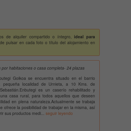
os de alquiler compartido o íntegro,
ideal para
e pulsar en cada foto o título del alojamiento en
 por habitaciones o casa completa- 24 plazas
butegi Goikoa se encuentra situado en el barrio
a pequeña localidad de Urnieta, a 10 Kms. de
Sebastián.Enbutegi es un caserío rehabilitado y
 una casa rural, para todos aquellos que deseen
ilidad en plena naturaleza.Actualmente se trabaja
e ofrece la posibilidad de trabajar en la misma, así
ir sus productos medi...
seguir leyendo