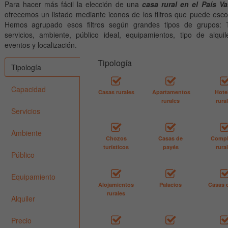
Para hacer más fácil la elección de una
casa rural en el País V
ofrecemos un listado mediante iconos de los filtros que puede esco
Hemos agrupado esos filtros según grandes tipos de grupos: T
servicios, ambiente, público ideal, equipamientos, tipo de alquile
eventos y localización.
Tipología
Tipología
Capacidad
Casas rurales
Apartamentos
Hote
rurales
rura
Servicios
Ambiente
Chozos
Casas de
Compl
turísticos
payés
rura
Público
Equipamiento
Alojamientos
Palacios
Casas 
rurales
Alquiler
Precio