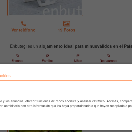
Ver teléfono
19 Fotos
Enbutegi es un
alojamiento ideal para minusválidos en el Paí
Encanto
Familias
Niños
Restaurante
ookies
USOTEGI Agroturismo-casa
USOTEGI Agrot
rural
Hotel casa rur
vasco, a las 
Ubicado en Getaria
do y los anuncios, ofrecer funciones de redes sociales y analizar el tráfico. Además, compar
recientemente
den combinarla con otra información que les haya proporcionado o que hayan recopilado a par
una suite ycua
una habitació
cocina comunit
leyendo