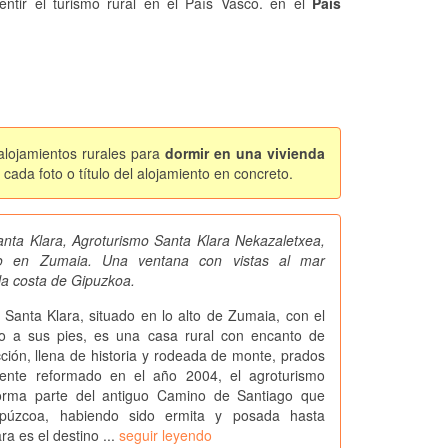
entir el turismo rural en el País Vasco. en el
País
.
alojamientos rurales para
dormir en una vivienda
cada foto o título del alojamiento en concreto.
nta Klara, Agroturismo Santa Klara Nekazaletxea,
mo en Zumaia. Una ventana con vistas al mar
la costa de Gipuzkoa.
 Santa Klara, situado en lo alto de Zumaia, con el
o a sus pies, es una casa rural con encanto de
cción, llena de historia y rodeada de monte, prados
ente reformado en el año 2004, el agroturismo
orma parte del antiguo Camino de Santiago que
púzcoa, habiendo sido ermita y posada hasta
a es el destino ...
seguir leyendo