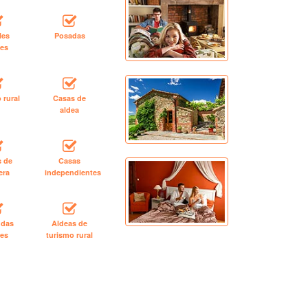
les
Posadas
les
 rural
Casas de
aldea
s de
Casas
era
independientes
ndas
Aldeas de
les
turismo rural