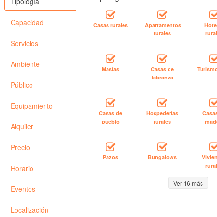
Tipología
Capacidad
Casas rurales
Apartamentos
Hote
rurales
rura
Servicios
Ambiente
Masías
Casas de
Turismo
labranza
Público
Equipamiento
Casas de
Hospederías
Casa
pueblo
rurales
mad
Alquiler
Precio
Pazos
Bungalows
Vivie
rura
Horario
Ver 16 más
Eventos
Localización