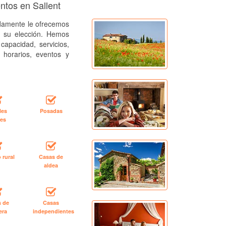
ntos en Sallent
amente le ofrecemos
a su elección. Hemos
capacidad, servicios,
, horarios, eventos y
les
Posadas
les
 rural
Casas de
aldea
s de
Casas
era
independientes