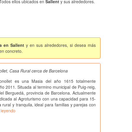
. Todos ellos ubicados en
Sallent
y sus alrededores.
a en Sallent
y en sus alrededores, si desea más
 en concreto.
ollet, Casa Rural cerca de Barcelona
onollet es una Masia del año 1615 totalmente
ño 2011. Situada al termino municipal de Puig-reig,
el Berguedá, provincia de Barcelona. Actualmente
dicada al Agroturismo con una capacidad para 15-
rural y tranquila, ideal para familias y parejas con
 leyendo