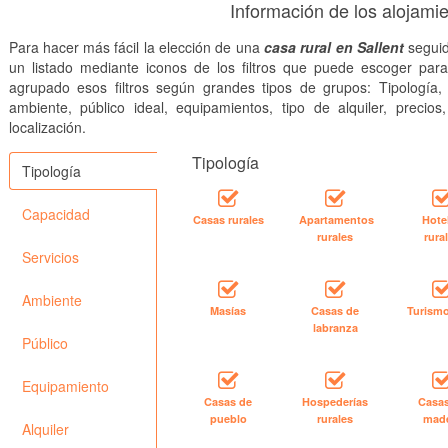
Información de los alojamie
Para hacer más fácil la elección de una
casa rural en Sallent
seguid
un listado mediante iconos de los filtros que puede escoger par
agrupado esos filtros según grandes tipos de grupos: Tipología, 
ambiente, público ideal, equipamientos, tipo de alquiler, precios
localización.
Tipología
Tipología
Capacidad
Casas rurales
Apartamentos
Hote
rurales
rura
Servicios
Ambiente
Masías
Casas de
Turismo
labranza
Público
Equipamiento
Casas de
Hospederías
Casa
pueblo
rurales
mad
Alquiler