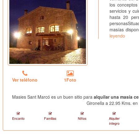
los conceptos 
servicios y cu
hasta 20 per
personasSitua
masías dispon
leyendo
Ver teléfono
1Foto
Masies Sant Marcó es un buen sitio para
alquilar una masía ce
Gironella a 22.95 Kms. en 
Encanto
Familias
Niños
Alquiler
íntegro