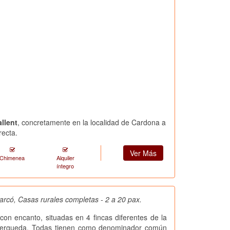
llent
, concretamente en la localidad de Cardona a
recta.
Ver Más
Chimenea
Alquiler
íntegro
rcó, Casas rurales completas - 2 a 20 pax.
con encanto, situadas en 4 fincas diferentes de la
Bergueda. Todas tienen como denominador común