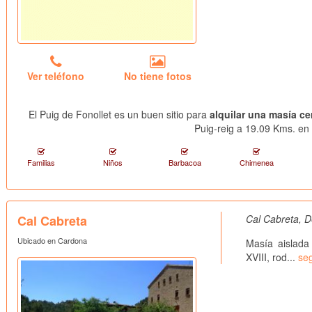
Ver teléfono
No tiene fotos
El Puig de Fonollet es un buen sitio para
alquilar una masía ce
Puig-reig a 19.09 Kms. en 
Familias
Niños
Barbacoa
Chimenea
Cal Cabreta
Cal Cabreta, D
Ubicado en Cardona
Masía aislada
XVIII, rod...
seg