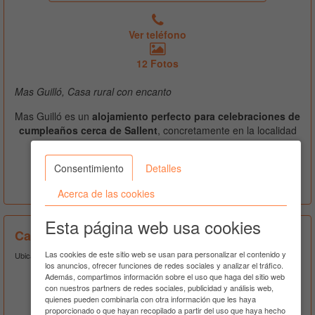
Ver teléfono
12 Fotos
Mas Guilló, Casa rural con encanto
Mas Guilló es un
alojamiento perfecto para celebraciones de
cumpleaños cerca de Sallent
, concretamente en la localidad
de Sant Quintí de Mediona a 45.83 Kms. en línea recta.
Consentimiento
Detalles
Ver Más
Acerca de las cookies
Esta página web usa cookies
Casa Can Farré
Las cookies de este sitio web se usan para personalizar el contenido y
Ubicado en Gallifa
los anuncios, ofrecer funciones de redes sociales y analizar el tráfico.
Además, compartimos información sobre el uso que haga del sitio web
con nuestros partners de redes sociales, publicidad y análisis web,
quienes pueden combinarla con otra información que les haya
proporcionado o que hayan recopilado a partir del uso que haya hecho