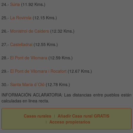
24.-
Súria
(11.92 Kms.)
25.-
La Rovirola
(12.15 Kms.)
26.-
Monistrol de Calders
(12.32 Kms.)
27.-
Castelladral
(12.55 Kms.)
28.-
El Pont de Vilomara
(12.59 Kms.)
29.-
El Pont de Vilomara i Rocafort
(12.67 Kms.)
30.-
Santa Maria d´Oló
(12.78 Kms.)
INFORMACIÓN ACLARATORIA: Las distancias entre pueblos están
calculadas en linea recta.
Casas rurales
Añadir Casa rural GRATIS
Acceso propietarios