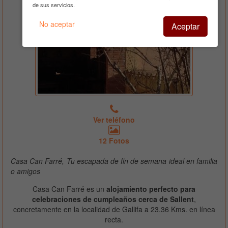
de sus servicios.
No aceptar
Aceptar
Ver teléfono
12 Fotos
Casa Can Farré, Tu escapada de fin de semana ideal en familia
o amigos
Casa Can Farré es un
alojamiento perfecto para
celebraciones de cumpleaños cerca de Sallent
,
concretamente en la localidad de Gallifa a 23.36 Kms. en línea
recta.