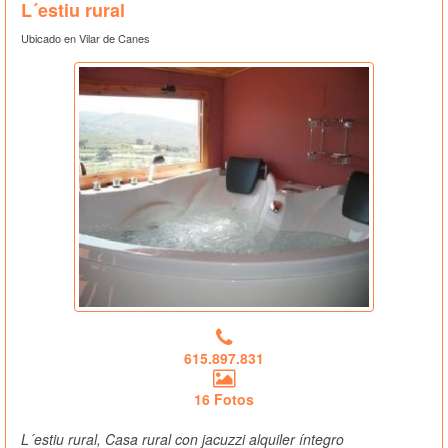
L´estiu rural
Ubicado en Vilar de Canes
615.897.831
16 Fotos
L´estiu rural, Casa rural con jacuzzi alquiler íntegro