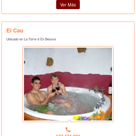
Ver Más
El Cau
Ubicado en La Torre d´En Besora
677.474.893