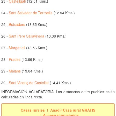
23.-
Castellgalí
(12.51 Kms.)
24.-
Sant Salvador de Torroella
(12.94 Kms.)
25.-
Boixadors
(13.35 Kms.)
26.-
Sant Pere Sallavinera
(13.38 Kms.)
27.-
Marganell
(13.56 Kms.)
28.-
Prades
(13.66 Kms.)
29.-
Maians
(13.84 Kms.)
30.-
Sant Vicenç de Castellet
(14.41 Kms.)
INFORMACIÓN ACLARATORIA: Las distancias entre pueblos están
calculadas en linea recta.
Casas rurales
Añadir Casa rural GRATIS
Acceso propietarios