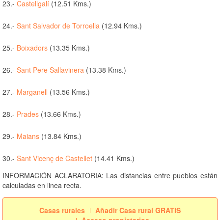
23.-
Castellgalí
(12.51 Kms.)
24.-
Sant Salvador de Torroella
(12.94 Kms.)
25.-
Boixadors
(13.35 Kms.)
26.-
Sant Pere Sallavinera
(13.38 Kms.)
27.-
Marganell
(13.56 Kms.)
28.-
Prades
(13.66 Kms.)
29.-
Maians
(13.84 Kms.)
30.-
Sant Vicenç de Castellet
(14.41 Kms.)
INFORMACIÓN ACLARATORIA: Las distancias entre pueblos están
calculadas en linea recta.
Casas rurales
Añadir Casa rural GRATIS