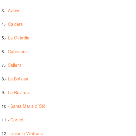
3.-
Avinyó
4.-
Calders
5.-
La Guàrdia
6.-
Cabrianes
7.-
Sallent
8.-
La Botjosa
9.-
La Rovirola
10.-
Santa Maria d´Oló
11.-
Cornet
12.-
Colònia Vilafruns