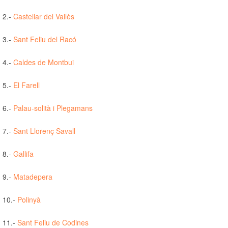
2.-
Castellar del Vallès
3.-
Sant Feliu del Racó
4.-
Caldes de Montbui
5.-
El Farell
6.-
Palau-solità i Plegamans
7.-
Sant Llorenç Savall
8.-
Gallifa
9.-
Matadepera
10.-
Polinyà
11.-
Sant Feliu de Codines