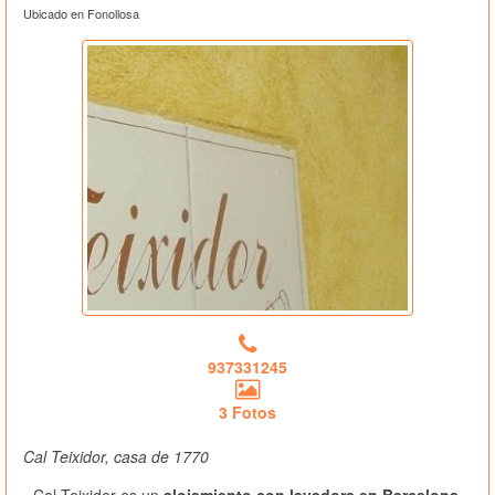
Ubicado en Fonollosa
937331245
3 Fotos
Cal Teixidor, casa de 1770
Cal Teixidor es un
alojamiento con lavadora en Barcelona
,