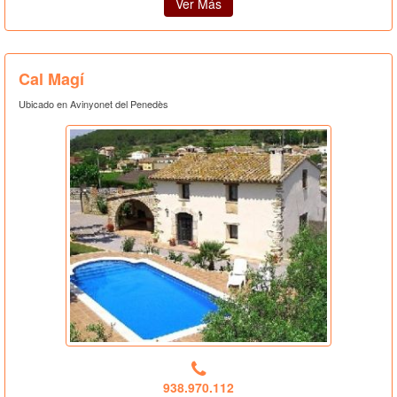
Ver Más
Cal Magí
Ubicado en Avinyonet del Penedès
938.970.112