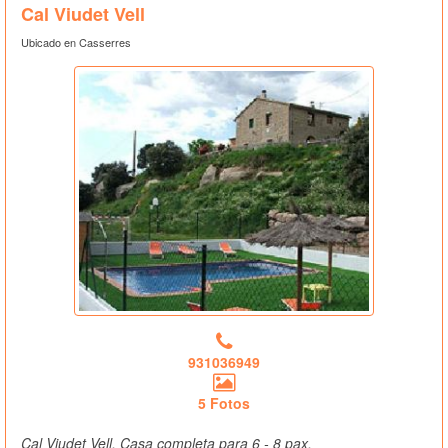
Cal Viudet Vell
Ubicado en Casserres
931036949
5 Fotos
Cal Viudet Vell, Casa completa para 6 - 8 pax.