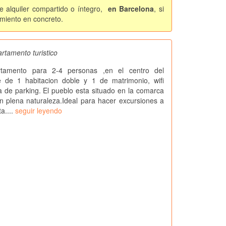
e alquiler compartido o íntegro,
en Barcelona
, si
amiento en concreto.
rtamento turistico
tamento para 2-4 personas ,en el centro del
e de 1 habitacion doble y 1 de matrimonio, wifi
za de parking. El pueblo esta situado en la comarca
en plena naturaleza.Ideal para hacer excursiones a
ta....
seguir leyendo