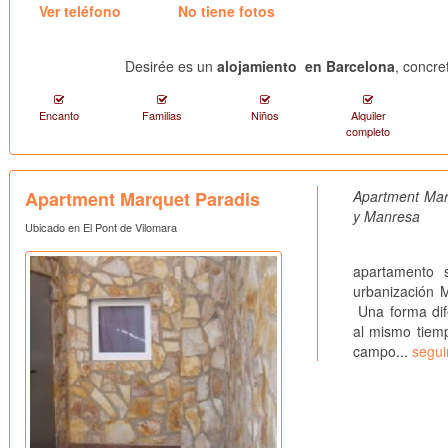
Ver teléfono
No tiene fotos
Desirée es un
alojamiento en Barcelona
, concre
Encanto
Familias
Niños
Alquiler
completo
Apartment Marquet Paradis
Apartment Mar
y Manresa
Ubicado en El Pont de Vilomara
APARTME
apartamento 
urbanización 
Una forma dife
al mismo tiemp
campo...
segui