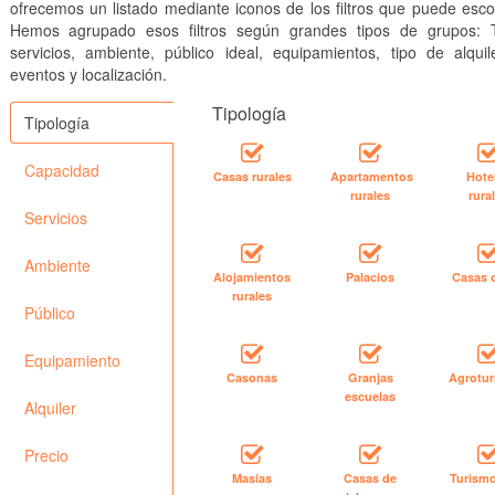
ofrecemos un listado mediante iconos de los filtros que puede esco
Hemos agrupado esos filtros según grandes tipos de grupos: T
servicios, ambiente, público ideal, equipamientos, tipo de alquile
eventos y localización.
Tipología
Tipología
Capacidad
Casas rurales
Apartamentos
Hote
rurales
rura
Servicios
Ambiente
Alojamientos
Palacios
Casas 
rurales
Público
Equipamiento
Casonas
Granjas
Agrotu
escuelas
Alquiler
Precio
Masías
Casas de
Turismo