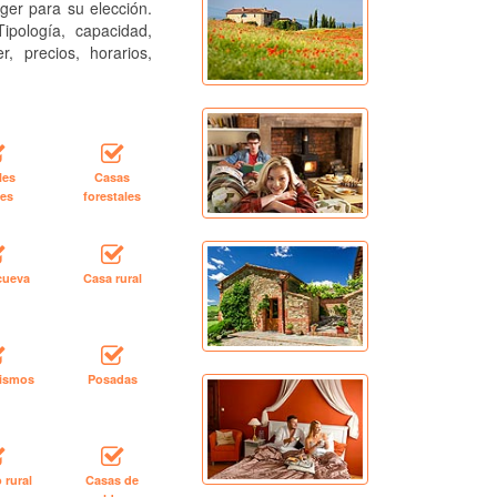
ger para su elección.
ipología, capacidad,
r, precios, horarios,
les
Casas
les
forestales
cueva
Casa rural
rismos
Posadas
 rural
Casas de