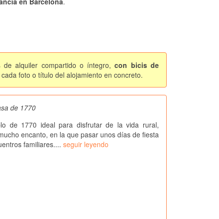
ancia en Barcelona
.
 de alquiler compartido o íntegro,
con bicis de
cada foto o título del alojamiento en concreto.
casa de 1770
o de 1770 ideal para disfrutar de la vida rural,
ucho encanto, en la que pasar unos días de fiesta
entros familiares....
seguir leyendo