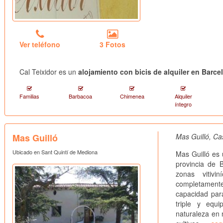
Ver teléfono
3 Fotos
Cal Teixidor es un
alojamiento con bicis de alquiler en Barce
Familias
Barbacoa
Chimenea
Alquiler
íntegro
Mas Guilló
Mas Guilló, Ca
Ubicado en Sant Quintí de Mediona
Mas Guilló es 
provincia de 
zonas vitiv
completamente
capacidad par
triple y equ
naturaleza en