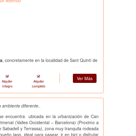
uir leyendo
na
, concretamente en la localidad de Sant Quintí de
Ver Más
Alquiler
Alquiler
íntegro
completo
 ambiente diferente..
se encuentra ubicada en la urbanización de Can
tmenat (Valles Occidental – Barcelona) (Proximo a
e Sabadell y Terrassa), zona muy tranquila rodeada
ueño lago, ideal para pasear, ir en bici o disfrutar