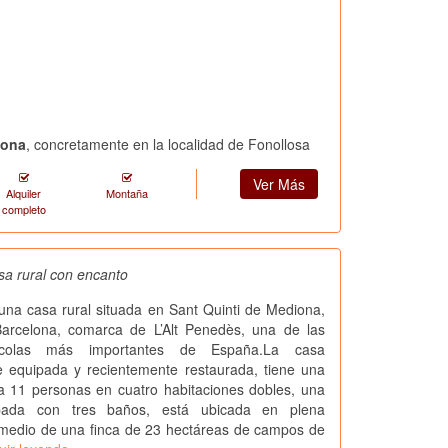
lona
, concretamente en la localidad de Fonollosa
Ver Más
Alquiler
Montaña
completo
sa rural con encanto
una casa rural situada en Sant Quinti de Mediona,
Barcelona, comarca de L’Alt Penedès, una de las
inícolas más importantes de España.La casa
 equipada y recientemente restaurada, tiene una
a 11 personas en cuatro habitaciones dobles, una
ipada con tres baños, está ubicada en plena
 medio de una finca de 23 hectáreas de campos de