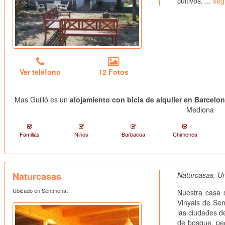
cultivos, ...
seg
Ver teléfono
12 Fotos
Mas Guilló es un
alojamiento con bicis de alquiler en Barcelo
Mediona
Familias
Niños
Barbacoa
Chimenea
Naturcasas
Naturcasas, Un
Ubicado en Sentmenat
Nuestra casa 
Vinyals de Sen
las ciudades d
de bosque, peq