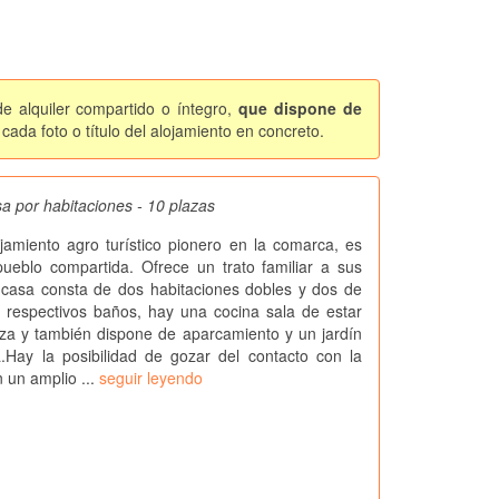
e alquiler compartido o íntegro,
que dispone de
ada foto o título del alojamiento en concreto.
sa por habitaciones - 10 plazas
ojamiento agro turístico pionero en la comarca, es
ueblo compartida. Ofrece un trato familiar a sus
 casa consta de dos habitaciones dobles y dos de
s respectivos baños, hay una cocina sala de estar
za y también dispone de aparcamiento y un jardín
.Hay la posibilidad de gozar del contacto con la
n un amplio ...
seguir leyendo