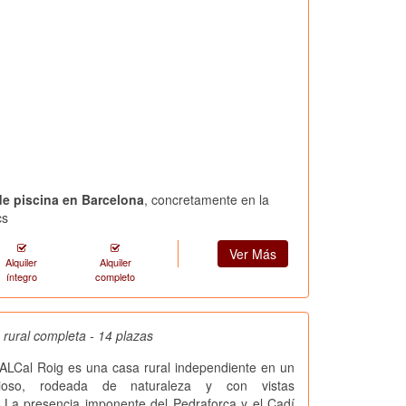
de piscina en Barcelona
, concretamente en la
cs
Ver Más
Alquiler
Alquiler
íntegro
completo
 rural completa - 14 plazas
Cal Roig es una casa rural independiente en un
cioso, rodeada de naturaleza y con vistas
.La presencia imponente del Pedraforca y el Cadí