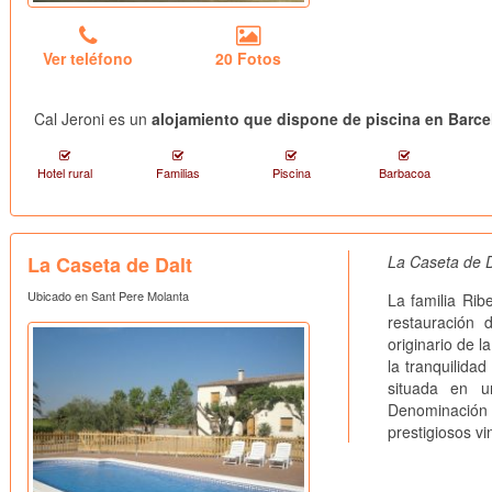
Ver teléfono
20 Fotos
Cal Jeroni es un
alojamiento que dispone de piscina en Barc
Hotel rural
Familias
Piscina
Barbacoa
La Caseta de Dalt
La Caseta de D
Ubicado en Sant Pere Molanta
La familia Rib
restauración 
originario de 
la tranquilida
situada en 
Denominació
prestigiosos v