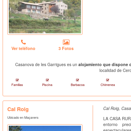
Ver teléfono
3 Fotos
Casanova de les Garrigues es un
alojamiento que dispone 
localidad de Cer
Familias
Piscina
Barbacoa
Chimenea
Cal Roig
Cal Roig, Casa
Ubicado en Maçaners
LA CASA RURAL
entorno pre
espectaculares