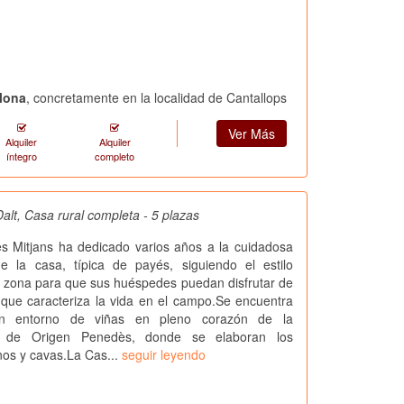
elona
, concretamente en la localidad de Cantallops
Ver Más
Alquiler
Alquiler
íntegro
completo
alt, Casa rural completa - 5 plazas
es Mitjans ha dedicado varios años a la cuidadosa
de la casa, típica de payés, siguiendo el estilo
la zona para que sus huéspedes puedan disfrutar de
d que caracteriza la vida en el campo.Se encuentra
un entorno de viñas en pleno corazón de la
n de Origen Penedès, donde se elaboran los
inos y cavas.La Cas...
seguir leyendo