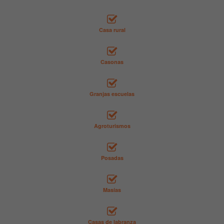
Casa rural
Casonas
Granjas escuelas
Agroturismos
Posadas
Masías
Casas de labranza