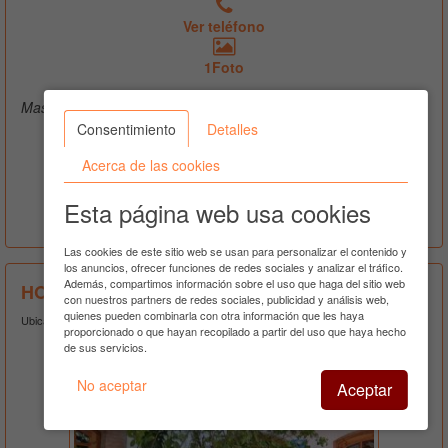
Ver teléfono
1Foto
Masía Campalans, Hotel con encanto - 20 plazas
Consentimiento
Detalles
Masía Campalans es un
alojamiento en Barcelona
,
concretamente en la localidad de Borredà
Acerca de las cookies
Esta página web usa cookies
Ver Más
Las cookies de este sitio web se usan para personalizar el contenido y
los anuncios, ofrecer funciones de redes sociales y analizar el tráfico.
Además, compartimos información sobre el uso que haga del sitio web
HOSTAL CAN NOFRE
con nuestros partners de redes sociales, publicidad y análisis web,
quienes pueden combinarla con otra información que les haya
Ubicado en Santa Maria de Palautordera
proporcionado o que hayan recopilado a partir del uso que haya hecho
de sus servicios.
No aceptar
Aceptar