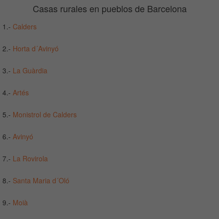
Casas rurales en pueblos de Barcelona
1.-
Calders
2.-
Horta d´Avinyó
3.-
La Guàrdia
4.-
Artés
5.-
Monistrol de Calders
6.-
Avinyó
7.-
La Rovirola
8.-
Santa Maria d´Oló
9.-
Moià