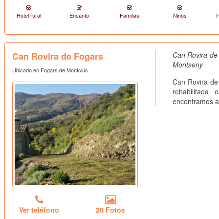
Hotel rural
Encanto
Familias
Niños
R
Can Rovira de Fogars
Can Rovira de 
Montseny
Ubicado en Fogars de Montclús
Can Rovira de
rehabilitada
encontramos a 
Ver teléfono
20 Fotos