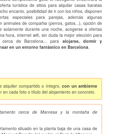
oferta turística de sitios para alquilar casas baratas
cho encanto, posibilidad de ir con los niños, disponen
ertas especiales para parejas, además algunas
n animales de compañia (perros, gatos...), opción de
se solamente durante una noche, acogerse a ofertas
ma hora, internet wifi, sin duda la mejor elección para
r cerca de Barcelona... para
alojarse, dormir y
sar en un entorno fantástico en Barcelona
.
e alquiler compartido o íntegro,
con un ambiente
 en cada foto o título del alojamiento en concreto.
artamento cerca de Manresa y la montaña de
mento situado en la planta baja de una casa de