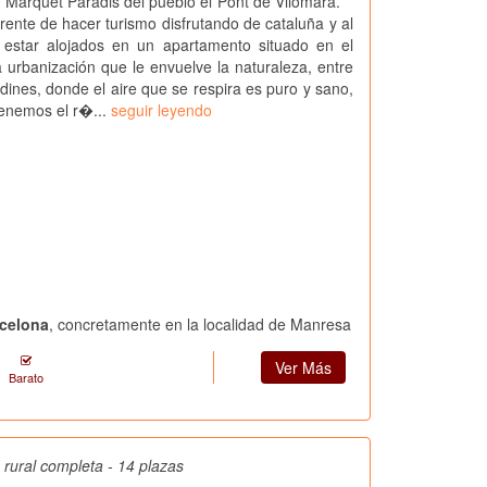
n Marquet Paradis del pueblo el Pont de Vilomara.
rente de hacer turismo disfrutando de cataluña y al
estar alojados en un apartamento situado en el
anización que le envuelve la naturaleza, entre
dines, donde el aire que se respira es puro y sano,
enemos el r�...
seguir leyendo
rcelona
, concretamente en la localidad de Manresa
Ver Más
Barato
 rural completa - 14 plazas