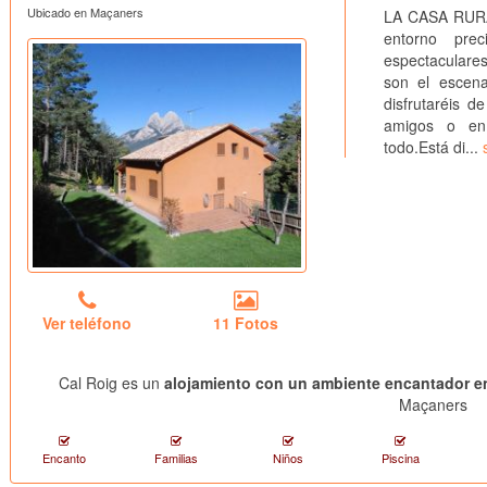
Ubicado en Maçaners
LA CASA RURAL
entorno pre
espectaculares
son el escena
disfrutaréis 
amigos o en 
todo.Está di...
Ver teléfono
11 Fotos
Cal Roig es un
alojamiento con un ambiente encantador e
Maçaners
Encanto
Familias
Niños
Piscina