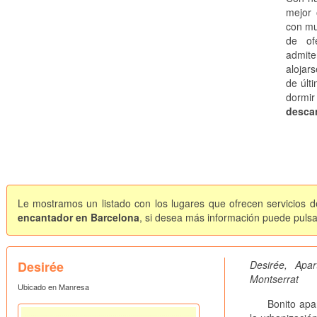
mejor 
con mu
de of
admite
alojar
de últi
dormi
descan
Le mostramos un listado con los lugares que ofrecen servicios d
encantador en Barcelona
, si desea más información puede pulsar
Desirée
Desirée, Ap
Montserrat
Ubicado en Manresa
Bonito aparta